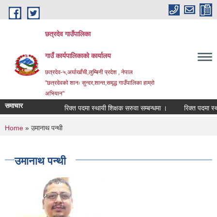
Skip to main content
छत्रदेव गाउँपालिका
गाउँ कार्यपालिकाको कार्यालय
छत्रदेव-५,अर्घाखाँची,लुम्बिनी प्रदेश , नेपाल
"छत्रदेवको शानः सुन्दर,शान्त,समृद्ध गाउँपालिका हाम्रो
अभियान"
समाचार
रिक्त पदमा स्थायी शिक्षक सरुवा सम्बन्धमा ।
रिक्त पदमा स्थायी
You are here
Home
» उमानाथ पन्थी
उमानाथ पन्थी