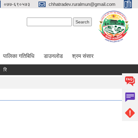
०७७-६९०५७३
chhatradev.ruralmun@gmail.com
Search form
Search
पालिका गतिबिधि
डाउनलोड
श्रम संसार
त पदमा स्थायी शिक्षक सरुवा सम्बन्धमा ।
रिक्त पदमा स्थायी शिक्षक सरुवा स