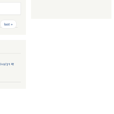
last »
८०/०४/३१ मा