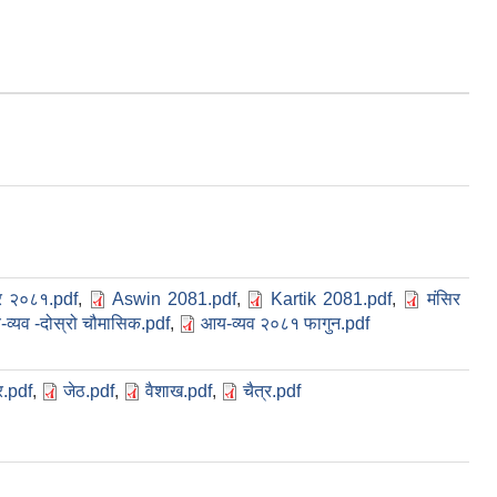
्र २०८१.pdf
,
Aswin 2081.pdf
,
Kartik 2081.pdf
,
मंसिर
व्यव -दोस्रो चौमासिक.pdf
,
आय-व्यव २०८१ फागुन.pdf
.pdf
,
जेठ.pdf
,
वैशाख.pdf
,
चैत्र.pdf