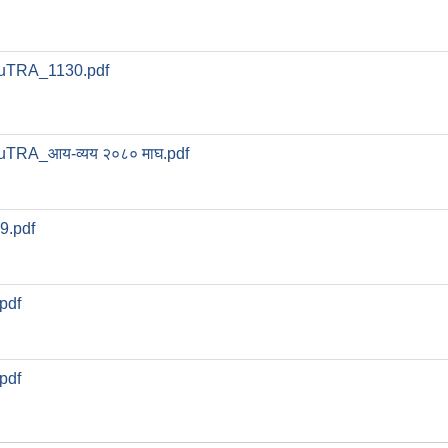
uTRA_1130.pdf
uTRA_आय-व्यय २०८० माघ.pdf
9.pdf
pdf
pdf