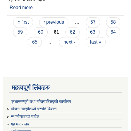
Read more
about विजया दशमी २०७८ को पावन अवसरमा हार्दिक
मंगलमय शुभकामना
Pages
« first
‹ previous
…
57
58
59
60
61
62
63
64
65
…
next ›
last »
महत्वपूर्ण लिंकहरु
प्रधानमन्त्री तथा मन्त्रिपरिसद्को कार्यालय
योजना सम्झौताको प्रगति विवरण
स्थानीयतहको पोर्टल
गृह मन्त्रालय