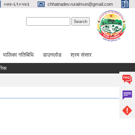
०७७-६९०५७३
chhatradev.ruralmun@gmail.com
Search form
Search
पालिका गतिबिधि
डाउनलोड
श्रम संसार
 पदमा स्थायी शिक्षक सरुवा सम्बन्धमा ।
रिक्त पदमा स्थायी शिक्षक सरुवा सम