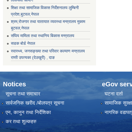
शिक्षा तथा सामाजिक विकास निर्देशनालय लुम्बिनी
प्रदेश,बुटवल,नेपाल
श्रम,रोजगार तथा यातायात व्यवस्था मन्त्रालय मुकाम
बुटवल,नेपाल
संघिय मामिला तथा स्थानिय बिकास मन्त्रालय
सडक बोर्ड नेपाल
स्वास्थ्य, जनसङ्ख्या तथा परिवार कल्याण मन्त्रालय
राप्ती उपत्यका (देउखुरी) , दाङ
Notices
eGov serv
सूचना तथा समाचार
घटना दर्ता
सार्वजनिक खरीद /बोलपत्र सूचना
सामाजिक सुरक्ष
एन, कानुन तथा निर्देशिका
नागरिक वडापत्
कर तथा शुल्कहरु