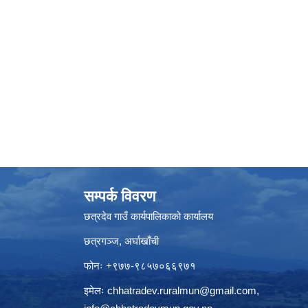
सम्पर्क विवरण
छत्रदेव गाउँ कार्यपालिकाको कार्यालय
छत्रगञ्ज, अर्घाखाँची
फोनः +९७७-९८५७०६६९७१
इमेलः
chhatradev.ruralmun@gmail.com
,